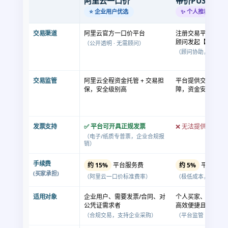
阿里云一口价
带价PUSH
⭐ 企业用户优选
✨ 个人推荐
交易渠道
阿里云官方一口价平台
注册交易平台，联
顾问发起【带价PU
（公开透明 · 无需顾问）
（顾问协助，平台内
交易监管
阿里云全程资金托管 + 交易担
平台提供交易监管及
保，安全级别高
障，资金安全有保
发票支持
✅ 平台可开具正规发票
❌ 无法提供发票
（电子/纸质专普票，企业合规报
销）
手续费
约 15%
平台服务费
约 5%
平台手续
(买家承担)
（阿里云一口价标准费率）
（极低成本，个人交
适用对象
企业用户、需要发票/合同、对
个人买家、域名爱
公凭证需求者
高效便捷且低成本
（合规交易，支持企业采购）
（平台监管 + 低至5